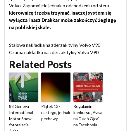
Volvo. Zapomnijcie jednak o odchodzeniu od steru –
kierownicę trzeba trzymać, inaczej system się
wyłącza i nasz Drakkar może zakończyć żeglugę
na pobliskiej skale.
Stalowa nakładka na zderzak tylny Volvo V90
Czarna nakładka na zderzak tylny Volvo V90
Related Posts
88 Geneva
Piątek 13-
Regulamin
International
nastego, jednak
konkursu „Avisa
Motor Show –
pechowy.
na Dzień Ojca”
fotorelacja
na Facebooku
Avisa