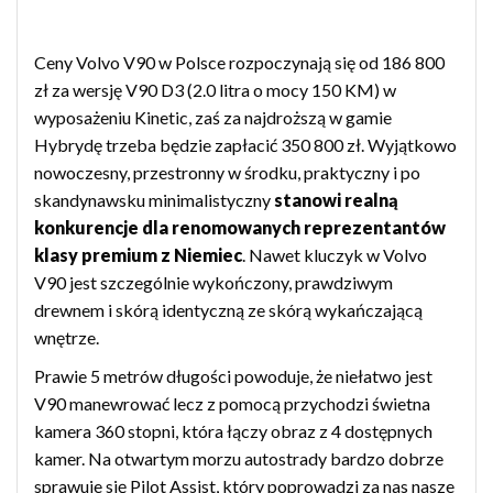
Ceny Volvo V90 w Polsce rozpoczynają się od 186 800
zł za wersję V90 D3 (2.0 litra o mocy 150 KM) w
wyposażeniu Kinetic, zaś za najdroższą w gamie
Hybrydę trzeba będzie zapłacić 350 800 zł. Wyjątkowo
nowoczesny, przestronny w środku, praktyczny i po
skandynawsku minimalistyczny
stanowi realną
konkurencje dla renomowanych reprezentantów
klasy premium z Niemiec
. Nawet kluczyk w Volvo
V90 jest szczególnie wykończony, prawdziwym
drewnem i skórą identyczną ze skórą wykańczającą
wnętrze.
Prawie 5 metrów długości powoduje, że niełatwo jest
V90 manewrować lecz z pomocą przychodzi świetna
kamera 360 stopni, która łączy obraz z 4 dostępnych
kamer. Na otwartym morzu autostrady bardzo dobrze
sprawuje się Pilot Assist, który poprowadzi za nas nasze