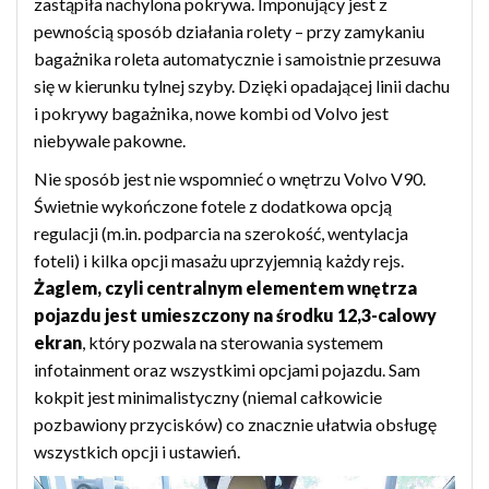
zastąpiła nachylona pokrywa. Imponujący jest z
pewnością sposób działania rolety – przy zamykaniu
bagażnika roleta automatycznie i samoistnie przesuwa
się w kierunku tylnej szyby. Dzięki opadającej linii dachu
i pokrywy bagażnika, nowe kombi od Volvo jest
niebywale pakowne.
Nie sposób jest nie wspomnieć o wnętrzu Volvo V90.
Świetnie wykończone fotele z dodatkowa opcją
regulacji (m.in. podparcia na szerokość, wentylacja
foteli) i kilka opcji masażu uprzyjemnią każdy rejs.
Żaglem, czyli centralnym elementem wnętrza
pojazdu jest umieszczony na środku 12,3-calowy
ekran
, który pozwala na sterowania systemem
infotainment oraz wszystkimi opcjami pojazdu. Sam
kokpit jest minimalistyczny (niemal całkowicie
pozbawiony przycisków) co znacznie ułatwia obsługę
wszystkich opcji i ustawień.