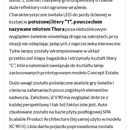
duże reflektory robi ogromne wrażenie.
Charakterystyczne świtała LED do jazdy dziennej w
kształcie
położonej litery “T”, powszechnie
nazywane młotem Thora
poza nietuzinkowym
wyglądem świetnie oświetlają drogę na zakrętach, przy
okazji nie oślepiając jadących z naprzeciwka kierowców.
Tylne lampy zostały wkomponowane w układ
przetłoczeń klapy bagażnika i otrzymały kształt litery
“C”, która natomiast nawiązuje do kształtu lamp
zastosowanych prototypowym modelu Concept Estate.
Dużo uwagi zostało poświęcone analizie gry światła i
cienia na załamaniach poszczególnych elementów
nadwozia. Założono, iż V90 ma wyglądać dobrze z
każdej perspektywy i tak też faktycznie jest. Auto
zbudowane zostało na bazie płyty podłogowej SPA
Scalable Product Architecture (tej samej użyto w modelu
XC90 II). Linia dachu pojazdu poprowadzona została