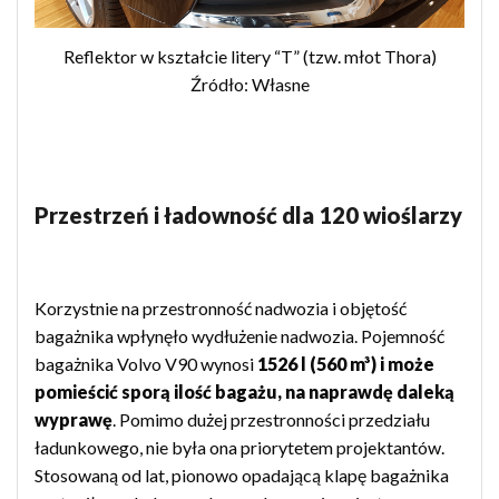
Reflektor w kształcie litery “T” (tzw. młot Thora)
Źródło: Własne
Przestrzeń i ładowność dla 120 wioślarzy
Korzystnie na przestronność nadwozia i objętość
bagażnika wpłynęło wydłużenie nadwozia. Pojemność
bagażnika Volvo V90 wynosi
1526 l (560 m³) i może
pomieścić sporą ilość bagażu, na naprawdę daleką
wyprawę
. Pomimo dużej przestronności przedziału
ładunkowego, nie była ona priorytetem projektantów.
Stosowaną od lat, pionowo opadającą klapę bagażnika