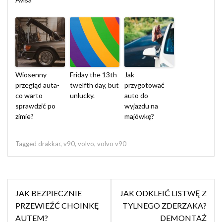
Wiosenny
Friday the 13th
Jak
przegląd auta-
twelfth day, but
przygotować
co warto
unlucky.
auto do
sprawdzić po
wyjazdu na
zimie?
majówkę?
Tagged
drakkar
,
v90
,
volvo
,
volvo v90
Nawigacja
JAK BEZPIECZNIE
JAK ODKLEIĆ LISTWĘ Z
wpisu
PRZEWIEŹĆ CHOINKĘ
TYLNEGO ZDERZAKA?
AUTEM?
DEMONTAŻ