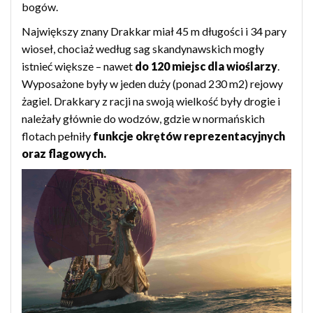
bogów.
Największy znany Drakkar miał 45 m długości i 34 pary
wioseł, chociaż według sag skandynawskich mogły
istnieć większe – nawet
do 120 miejsc dla wioślarzy
.
Wyposażone były w jeden duży (ponad 230 m2) rejowy
żagiel. Drakkary z racji na swoją wielkość były drogie i
należały głównie do wodzów, gdzie w normańskich
flotach pełniły
funkcje okrętów reprezentacyjnych
oraz flagowych.