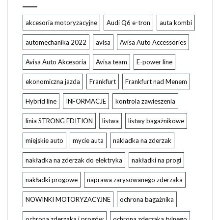
akcesoria motoryzacyjne
Audi Q6 e-tron
auta kombi
automechanika 2022
avisa
Avisa Auto Accessories
Avisa Auto Akcesoria
Avisa team
E-power line
ekonomiczna jazda
Frankfurt
Frankfurt nad Menem
Hybrid line
INFORMACJE
kontrola zawieszenia
linia STRONG EDITION
listwa
listwy bagażnikowe
miejskie auto
mycie auta
nakladka na zderzak
nakładka na zderzak do elektryka
nakładki na progi
nakładki progowe
naprawa zarysowanego zderzaka
NOWINKI MOTORYZACYJNE
ochrona bagażnika
ochrona zderzaka i progów
ochrona zderzaka tylnego