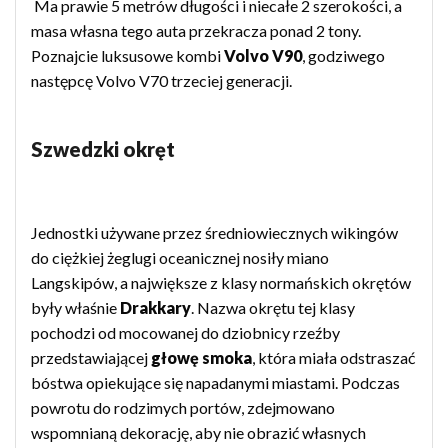
Ma prawie 5 metrów długości i niecałe 2 szerokości, a
masa własna tego auta przekracza ponad 2 tony.
Poznajcie luksusowe kombi
Volvo V90
, godziwego
następcę Volvo V70 trzeciej generacji.
Szwedzki okręt
Jednostki używane przez średniowiecznych wikingów
do ciężkiej żeglugi oceanicznej nosiły miano
Langskipów, a największe z klasy normańskich okrętów
były właśnie
Drakkary
. Nazwa okrętu tej klasy
pochodzi od mocowanej do dziobnicy rzeźby
przedstawiającej
głowę smoka
, która miała odstraszać
bóstwa opiekujące się napadanymi miastami. Podczas
powrotu do rodzimych portów, zdejmowano
wspomnianą dekorację, aby nie obrazić własnych