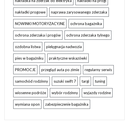
nakładka na zderzak do elektryka
nakładki na progi
nakładki progowe
naprawa zarysowanego zderzaka
NOWINKI MOTORYZACYJNE
ochrona bagażnika
ochrona zderzaka i progów
ochrona zderzaka tylnego
ozdobna listwa
pielęgnacja nadwozia
pies w bagażniku
praktyczne wskazówki
PROMOCJE
przegląd auta po zimie
regularny serwis
samochód rodzinny
suzuki swift 7
targi
tuning
wiosenne podróże
wybór rodzinny
wyjazdy rodzine
wymiana opon
zabezpieczenie bagażnika