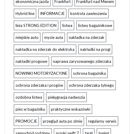
ekonomiczna jazda
Frankfurt
Frankfurt nad Menem
Hybrid line
INFORMACJE
kontrola zawieszenia
linia STRONG EDITION
listwa
listwy bagażnikowe
miejskie auto
mycie auta
nakladka na zderzak
nakładka na zderzak do elektryka
nakładki na progi
nakładki progowe
naprawa zarysowanego zderzaka
NOWINKI MOTORYZACYJNE
ochrona bagażnika
ochrona zderzaka i progów
ochrona zderzaka tylnego
ozdobna listwa
pielęgnacja nadwozia
pies w bagażniku
praktyczne wskazówki
PROMOCJE
przegląd auta po zimie
regularny serwis
samochód rodzinny
suzuki swift 7
targi
tuning