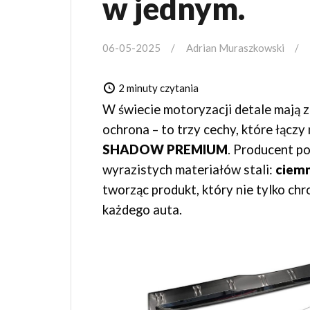
w jednym.
06-05-2025
Adrian Muraszkowski
2 minuty czytania
W świecie motoryzacji detale mają z
ochrona – to trzy cechy, które łączy
SHADOW PREMIUM
. Producent p
wyrazistych materiałów stali:
ciemn
tworząc produkt, który nie tylko chro
każdego auta.