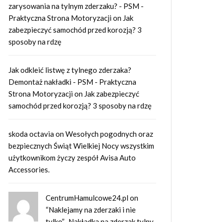
zarysowania na tylnym zderzaku? - PSM -
Praktyczna Strona Motoryzacji
on
Jak
zabezpieczyć samochód przed korozją? 3
sposoby na rdzę
Jak odkleić listwę z tylnego zderzaka?
Demontaż nakładki - PSM - Praktyczna
Strona Motoryzacji
on
Jak zabezpieczyć
samochód przed korozją? 3 sposoby na rdzę
skoda octavia
on
Wesołych pogodnych oraz
bezpiecznych Świąt Wielkiej Nocy wszystkim
użytkownikom życzy zespół Avisa Auto
Accessories.
CentrumHamulcowe24.pl
on
“Naklejamy na zderzaki i nie
tylko”- Nakładka na zderzak tylny